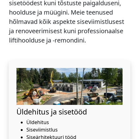
sisetöödest kuni tõstuste paigalduseni,
hoolduse ja müügini. Meie teenused
hõlmavad kõik aspekte siseviimistlusest
ja renoveerimisest kuni professionaalse
liftihoolduse ja -remondini.
Üldehitus ja sisetööd
Üldehitus
Siseviimistlus
Siseärhitektuuri tööd