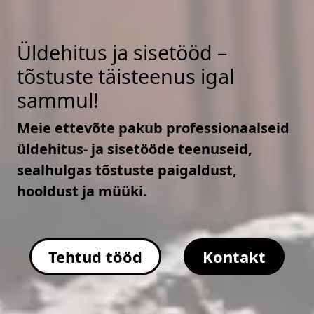
Üldehitus ja sisetööd –
tõstuste täisteenus igal
sammul!
Meie ettevõte pakub professionaalseid
üldehitus- ja sisetööde teenuseid,
sealhulgas tõstuste paigaldust,
hooldust ja müüki.
Tehtud tööd
Kontakt