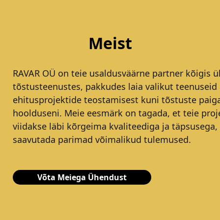
Meist
RAVAR OÜ on teie usaldusväärne partner kõigis ül
tõstusteenustes, pakkudes laia valikut teenuseid 
ehitusprojektide teostamisest kuni tõstuste paig
hoolduseni. Meie eesmärk on tagada, et teie proj
viidakse läbi kõrgeima kvaliteediga ja täpsusega,
saavutada parimad võimalikud tulemused.
Võta Meiega Ühendust