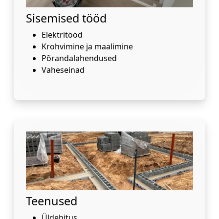
Sisemised tööd
Elektritööd
Krohvimine ja maalimine
Põrandalahendused
Vaheseinad
Teenused
Üldehitus