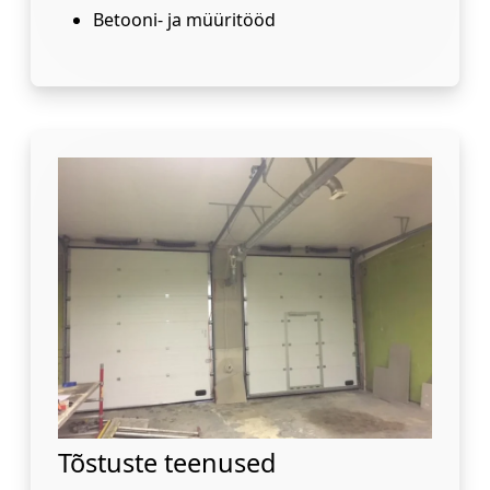
Betooni- ja müüritööd
Tõstuste teenused