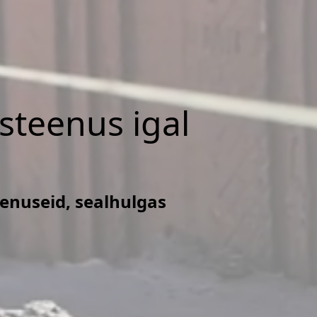
isteenus igal
eenuseid, sealhulgas