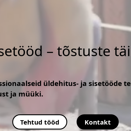
isetööd – tõstuste tä
sionaalseid üldehitus- ja sisetööde t
ust ja müüki.
Tehtud tööd
Kontakt