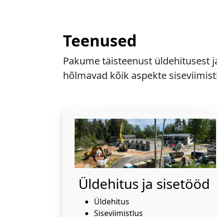
Teenused
Pakume täisteenust üldehitusest j
hõlmavad kõik aspekte siseviimistl
Üldehitus ja sisetööd
Üldehitus
Siseviimistlus