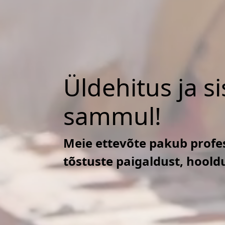
Üldehitus ja s
sammul!
Meie ettevõte pakub profes
tõstuste paigaldust, hoold