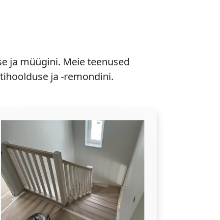
se ja müügini. Meie teenused
ftihoolduse ja -remondini.