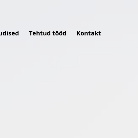
udised
Tehtud tööd
Kontakt