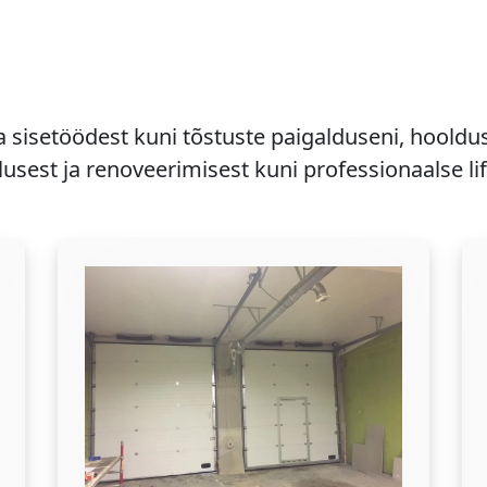
a sisetöödest kuni tõstuste paigalduseni, hooldu
usest ja renoveerimisest kuni professionaalse li