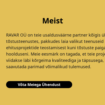
Meist
RAVAR OÜ on teie usaldusväärne partner kõigis ül
tõstusteenustes, pakkudes laia valikut teenuseid 
ehitusprojektide teostamisest kuni tõstuste paig
hoolduseni. Meie eesmärk on tagada, et teie proj
viidakse läbi kõrgeima kvaliteediga ja täpsusega,
saavutada parimad võimalikud tulemused.
Võta Meiega Ühendust