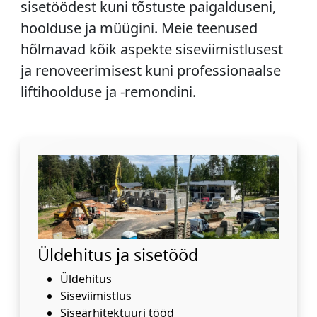
sisetöödest kuni tõstuste paigalduseni,
hoolduse ja müügini. Meie teenused
hõlmavad kõik aspekte siseviimistlusest
ja renoveerimisest kuni professionaalse
liftihoolduse ja -remondini.
Üldehitus ja sisetööd
Üldehitus
Siseviimistlus
Siseärhitektuuri tööd