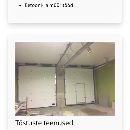
Betooni- ja müüritööd
Tõstuste teenused