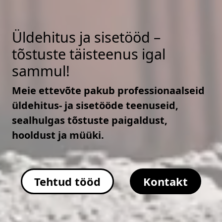
Üldehitus ja sisetööd –
tõstuste täisteenus igal
sammul!
Meie ettevõte pakub professionaalseid
üldehitus- ja sisetööde teenuseid,
sealhulgas tõstuste paigaldust,
hooldust ja müüki.
Tehtud tööd
Kontakt