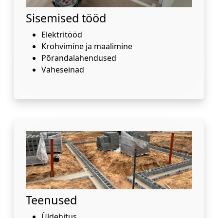
Sisemised tööd
Elektritööd
Krohvimine ja maalimine
Põrandalahendused
Vaheseinad
Teenused
Üldehitus