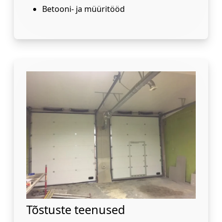
Betooni- ja müüritööd
Tõstuste teenused