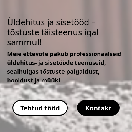
Üldehitus ja sisetööd –
tõstuste täisteenus igal
sammul!
Meie ettevõte pakub professionaalseid
üldehitus- ja sisetööde teenuseid,
sealhulgas tõstuste paigaldust,
hooldust ja müüki.
Tehtud tööd
Kontakt