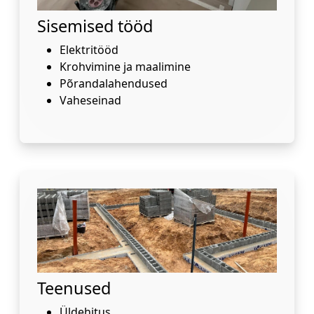
Sisemised tööd
Elektritööd
Krohvimine ja maalimine
Põrandalahendused
Vaheseinad
Teenused
Üldehitus