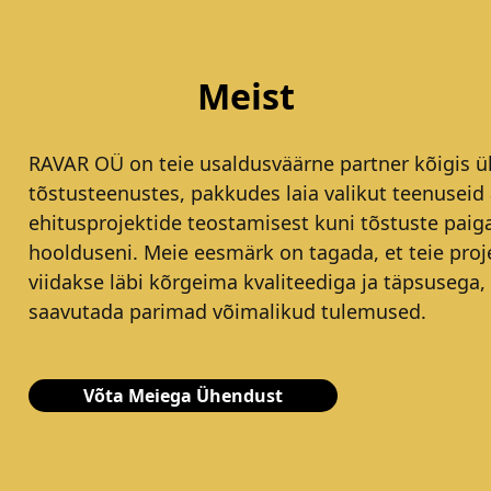
Meist
RAVAR OÜ on teie usaldusväärne partner kõigis ül
tõstusteenustes, pakkudes laia valikut teenuseid 
ehitusprojektide teostamisest kuni tõstuste paig
hoolduseni. Meie eesmärk on tagada, et teie proj
viidakse läbi kõrgeima kvaliteediga ja täpsusega,
saavutada parimad võimalikud tulemused.
Võta Meiega Ühendust