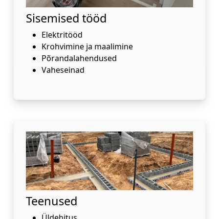
Sisemised tööd
Elektritööd
Krohvimine ja maalimine
Põrandalahendused
Vaheseinad
Teenused
Üldehitus