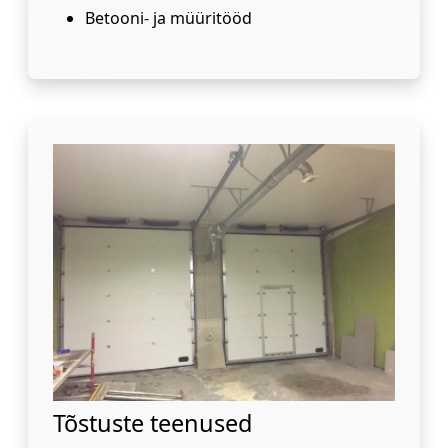
Betooni- ja müüritööd
Tõstuste teenused