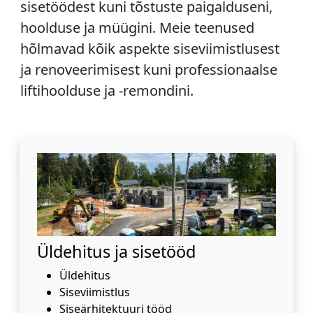
sisetöödest kuni tõstuste paigalduseni,
hoolduse ja müügini. Meie teenused
hõlmavad kõik aspekte siseviimistlusest
ja renoveerimisest kuni professionaalse
liftihoolduse ja -remondini.
Üldehitus ja sisetööd
Üldehitus
Siseviimistlus
Siseärhitektuuri tööd