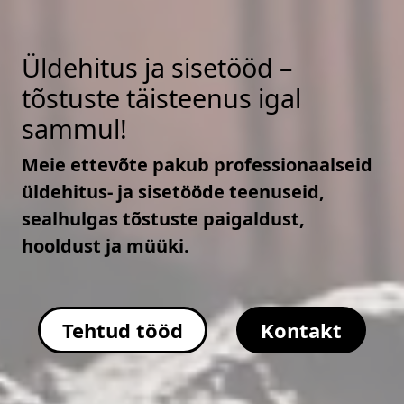
Üldehitus ja sisetööd –
tõstuste täisteenus igal
sammul!
Meie ettevõte pakub professionaalseid
üldehitus- ja sisetööde teenuseid,
sealhulgas tõstuste paigaldust,
hooldust ja müüki.
Tehtud tööd
Kontakt