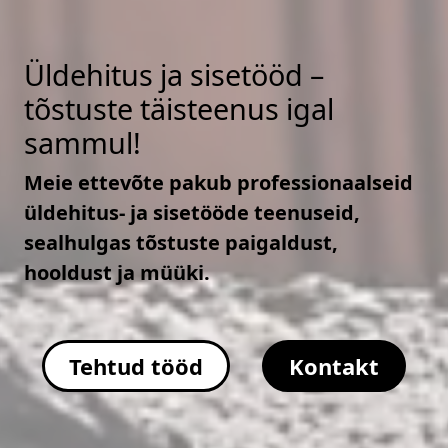
Üldehitus ja sisetööd –
tõstuste täisteenus igal
sammul!
Meie ettevõte pakub professionaalseid
üldehitus- ja sisetööde teenuseid,
sealhulgas tõstuste paigaldust,
hooldust ja müüki.
Tehtud tööd
Kontakt