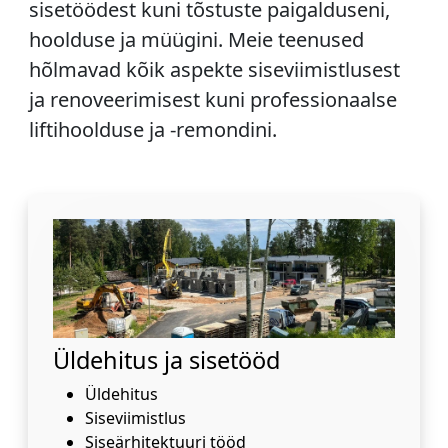
sisetöödest kuni tõstuste paigalduseni,
hoolduse ja müügini. Meie teenused
hõlmavad kõik aspekte siseviimistlusest
ja renoveerimisest kuni professionaalse
liftihoolduse ja -remondini.
Üldehitus ja sisetööd
Üldehitus
Siseviimistlus
Siseärhitektuuri tööd