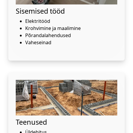
Sisemised tööd
Elektritööd
Krohvimine ja maalimine
Põrandalahendused
Vaheseinad
Teenused
Üldehitus