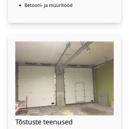
Betooni- ja müüritööd
Tõstuste teenused