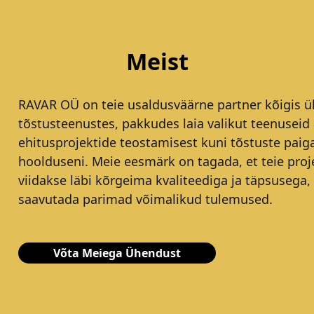
Meist
RAVAR OÜ on teie usaldusväärne partner kõigis ül
tõstusteenustes, pakkudes laia valikut teenuseid 
ehitusprojektide teostamisest kuni tõstuste paig
hoolduseni. Meie eesmärk on tagada, et teie proj
viidakse läbi kõrgeima kvaliteediga ja täpsusega,
saavutada parimad võimalikud tulemused.
Võta Meiega Ühendust