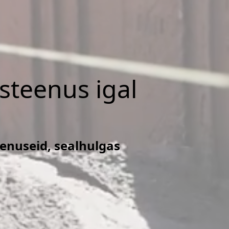
isteenus igal
eenuseid, sealhulgas