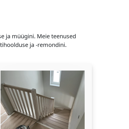
se ja müügini. Meie teenused
ftihoolduse ja -remondini.