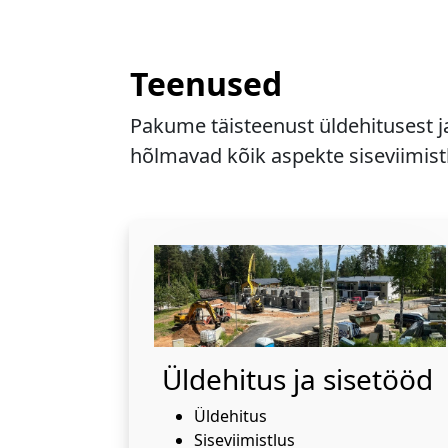
Teenused
Pakume täisteenust üldehitusest j
hõlmavad kõik aspekte siseviimistl
Üldehitus ja sisetööd
Üldehitus
Siseviimistlus