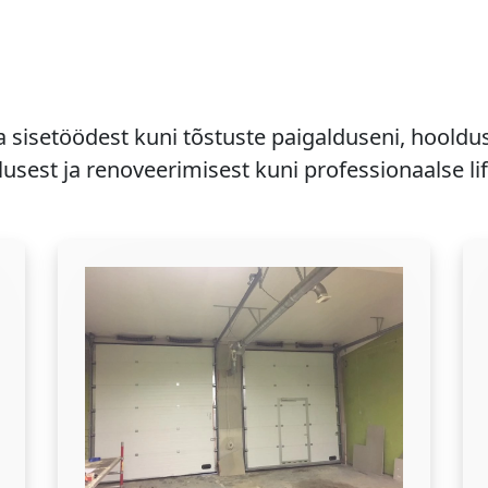
a sisetöödest kuni tõstuste paigalduseni, hooldu
usest ja renoveerimisest kuni professionaalse li