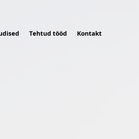
udised
Tehtud tööd
Kontakt