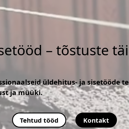
isetööd – tõstuste tä
sionaalseid üldehitus- ja sisetööde t
ust ja müüki.
Tehtud tööd
Kontakt