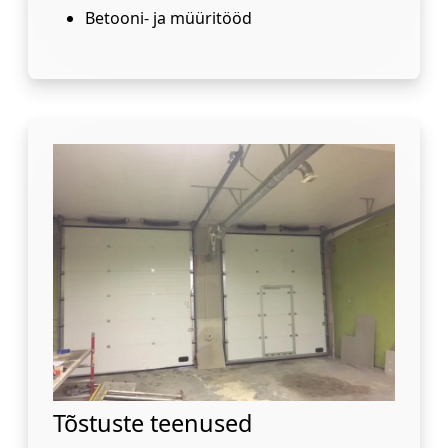
Betooni- ja müüritööd
Tõstuste teenused