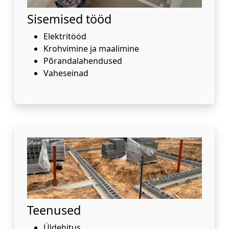
Sisemised tööd
Elektritööd
Krohvimine ja maalimine
Põrandalahendused
Vaheseinad
Teenused
Üldehitus