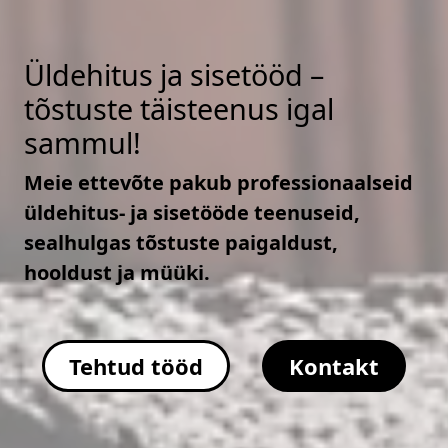
Üldehitus ja sisetööd –
tõstuste täisteenus igal
sammul!
Meie ettevõte pakub professionaalseid
üldehitus- ja sisetööde teenuseid,
sealhulgas tõstuste paigaldust,
hooldust ja müüki.
Tehtud tööd
Kontakt