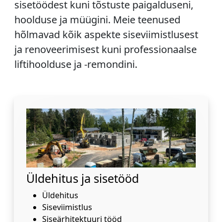
sisetöödest kuni tõstuste paigalduseni,
hoolduse ja müügini. Meie teenused
hõlmavad kõik aspekte siseviimistlusest
ja renoveerimisest kuni professionaalse
liftihoolduse ja -remondini.
Üldehitus ja sisetööd
Üldehitus
Siseviimistlus
Siseärhitektuuri tööd